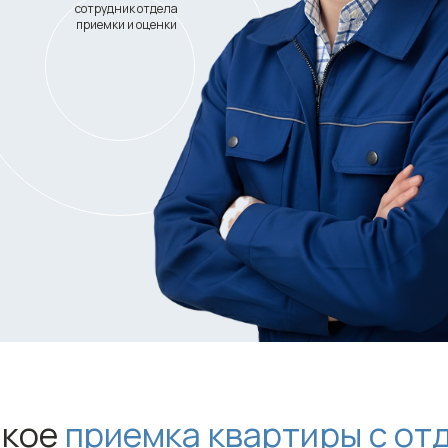
сотрудник отдела
приемки и оценки
акое
приемка квартиры с от