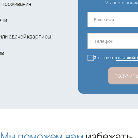
Мы перезвоним 
 проживания
зни
или сдачей квартиры
ов
Я согласен с
политикой 
ПОЛУЧИТЬ
Мы поможем вам
избежать