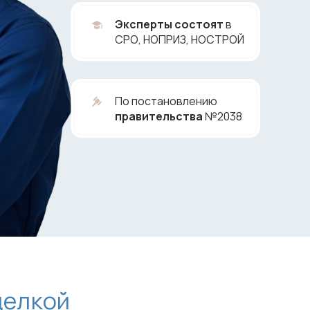
Эксперты состоят
в
СРО, НОПРИЗ, НОСТРОЙ
По постановлению
правительства
№2038
делкой