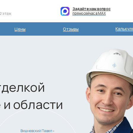
Задайте нам вопрос
прямо сейчас в MAX
 2 этаж
Калькул
Цены
Отзывы
ы
тделкой
 и области
Вишневский Павел
-