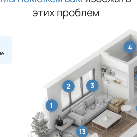
этих проблем
4
ие
3
2
1
13