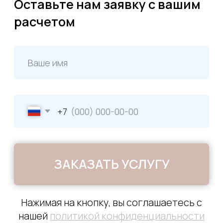
в технической документации
Анемометр
DT-620
Измеряет скорость воздушного
потока в вентиляционных шахтах
и определяет, соответствуют ли
показатели ГОСТу
Отчеты
с приемок