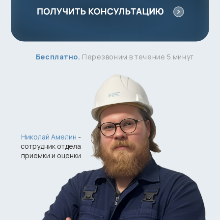
Николай Амелин
-
сотрудник отдела
приемки и оценки
Профессиональный инвентарь
для обследования
Все необходимые
документы
допуска
Эксперты состоят
в СРО,