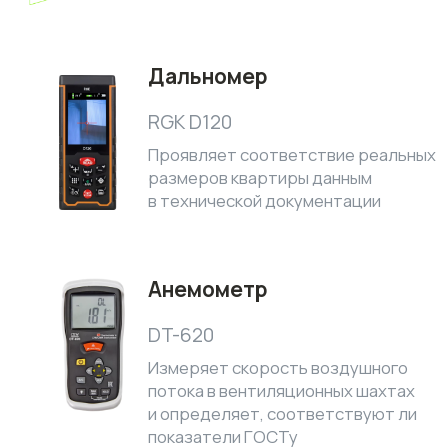
Ежедневно: с 9:00 до 22:00
soglasno.zakony@gmail.com
+7 (495) 155-65-55
Согласно Закону
420+
отзывов о компании