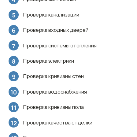
/
Экспертиза
Проведение независимой
экспертизы выявленных дефектов
Эксперты анализируют причины
и возможные последствия
недостатков
/
Сопровождение
Юридическая поддержка на всех
этапах взаимодействия с
застройщиком
Помогаем составить претензию и
сопровождаем вас до полного
устранения дефектов или получения
консультации