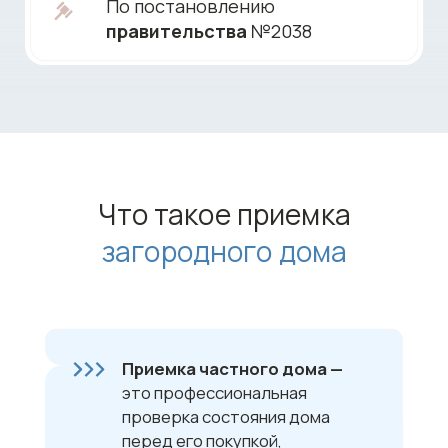
качество строительных и
отделочных работ, состояние
конструкций, инженерных
систем и видимых элементов
дома.
Такая проверка нужна, чтобы вовремя
выявить дефекты, недоделки, нарушения
технологии строительства и скрытые
проблемы, которые сложно заметить без
опыта и специального оборудования. Даже
если дом выглядит готовым и аккуратным, в
нем могут быть недостатки, связанные с
фундаментом, кровлей, стенами, окнами,
отоплением, электрикой, водоснабжением
или вентиляцией.
Профессиональная приемка помогает понять
реальное состояние дома, зафиксировать
замечания до подписания документов и
избежать дополнительных затрат в будущем.