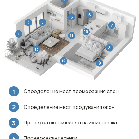
согласования удобного времени
для осмотра
/
Осмотр квартиры
Специалист пребывает на объект
в согласованное время
и проводит детальный осмотр
квартиры со специализированным
инструментом
/
Составление акта осмотра
По результатам осмотра
составляется подробный акт,
в котором фиксируются все
обнаруженные дефекты и
несоответствия