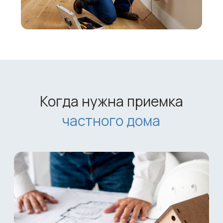
Перед покупкой готового загородного
дома
Если вы планируете купить дом на первичном или
вторичном рынке, приемка поможет оценить его
реальное техническое состояние.
Внешне аккуратный и ухоженный дом может
иметь:
скрытые дефекты
нарушения монтажа
проблемы с коммуникациями.
Проверка перед покупкой позволяет принять
решение более уверенно и избежать лишних
расходов в будущем.
Почему лучше заказать