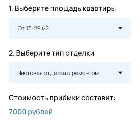
Тепловизор
CEM DT-870
Указывает на недостаточную
теплоизоляцию стен, полов,
потолков и оконных рам
Нивелир
BOSCH GLL 2-10 Professional
Выявляет перепады высот пола,
уклоны стен и потолков
Дальномер
RGK D120
Проявляет соответствие реальных
размеров квартиры данным