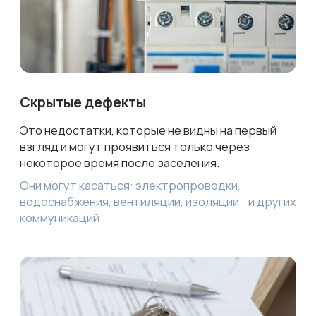
Мы поможем вам
избежать этих проблем
Выявим все нарушения
и поможем получить
компенсацию на их
устранение
Только 1 из 5
квартир сдается без дефектов
1 000 000 ₽
средняя сумма компенсации
18 замечаний
в среднем на каждом объекта