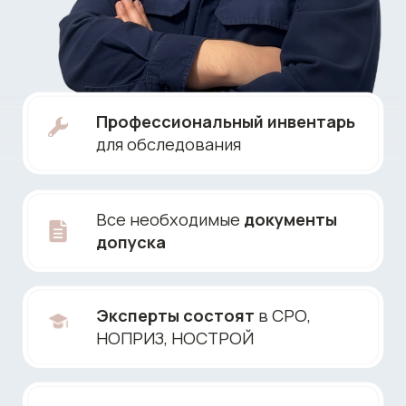
НОПРИЗ, НОСТРОЙ
По постановлению
правительства
№2038
Что такое приемка
загородного дома
Приемка частного дома —
это профессиональная
проверка состояния дома
перед его покупкой,
передачей от застройщика,
подписанием акта приемки или
началом эксплуатации. Во
время осмотра оценивается