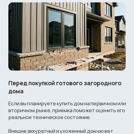
Скрытые дефекты
Это недостатки, которые не видны на первый
взгляд и могут проявиться только через
некоторое время после заселения.
Они могут касаться: электропроводки,
водоснабжения, вентиляции, изоляции и других
коммуникаций
Юридические знания
Процесс услуги приемки квартиры
от застройщика включает множество
юридических аспектов.
Проверка документов, составление актов
и требований к застройщику