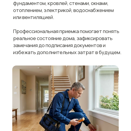
После завершения строительства дома
Когда строительные работы уже закончены,
важно убедиться, что дом действительно готов
к передаче и эксплуатации.
Профессиональная приемка помогает
проверить:
качество выполненных работ
состояние конструкций, отделки и
инженерных систем
а также выявить возможные недоделки
до окончательного расчета с
подрядчиком.