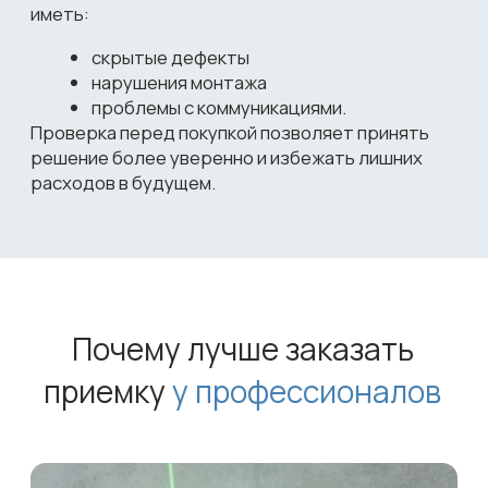
Побочные эффекты
непрофессиональной
приемки
Дополнительные расходы на ремонт
Снижение безопасности проживания
Ухудшение качества жизни
Сложности с продажей или сдачей
квартиры
Потеря времени и нервов
Чтобы не столкнуться с этими