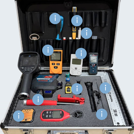
Разинов Евгений
Вишневский Павел
Амелин Николай
Вишневский Андрей
Вызвать специалиста