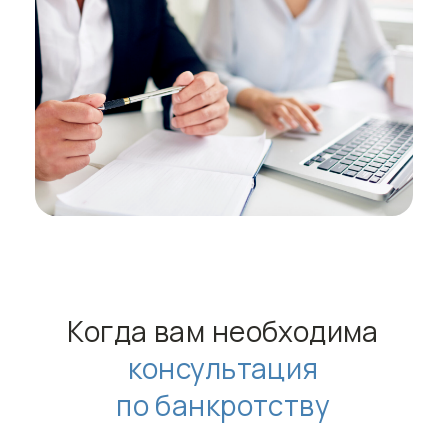
платежей по кредиту
Ваш долг не уменьшается из-
за начисленных штрафов и
процентов
несмотря на
регулярные выплаты
Банк, коллекторы и судебные
приставы требуют полное
погашение долга,
но у вас нет
необходимой суммы