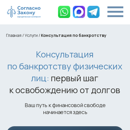
Главная
/
Услуги
/
Консультация по банкротству
Консультация
по банкротству физических
лиц:
первый шаг
к освобождению от долгов
Ваш путь к финансовой свободе
начинается здесь
Бесплатно.
Перезвоним в течение 5 минут