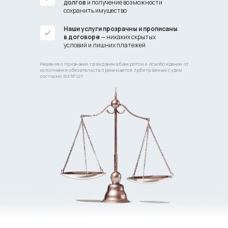
долгов
и получение возможности
сохранить имущество
Наши услуги прозрачны и прописаны
в договоре
— никаких скрытых
условий и лишних платежей
Решение о признании гражданина банкротом и освобождении от
исполнения обязательств принимается Арбитражным судом
согласно ФЗ №127