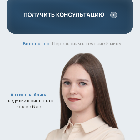
Антипова Алина
-
ведущий юрист, стаж
более 6 лет
450+
положительных
отзывов
7000 выигранных дел
(списано >10 млрд. руб)
Прозрачная стоимость
без скрытых комиссий