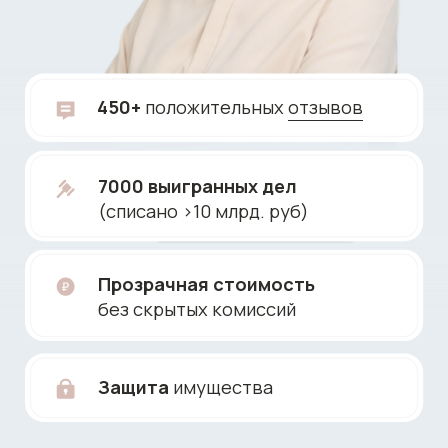
Защита
имущества
Бесплатная консультация по банкротству
-
это первая встреча с профессиональным
юристом или адвокатом, специализирующимся
на вопросах финансовой несостоятельности
граждан.
На консультации клиент получает полную
оценку сложившейся правовой ситуации,
понимание того, подходит ли ему процедура
банкротства, и какие риски его ожидают
Юридическая компания
«Согласно Закону»
предоставляет бесплатную
консультацию юриста
по банкротству физических лиц
в Москве и по всей России.
Опытные специалисты