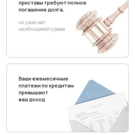
финансовой свободы
/
Консультация и
оценка ситуации
Мы детально проанализируем вашу
финансовую ситуацию, оценим размер
задолженности.
Разработаем эффективную стратегию
банкротства с максимальной выгодой для вас
/
Сбор необходимых
документов
Наши специалисты помогут вам
собрать все необходимые документы,
чтобы подать на банкротство
/
Подача заявления в суд
Мы подготовим и подадим
заявление в суд,