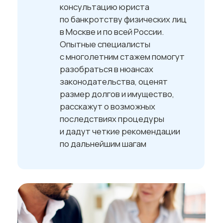
Когда вам необходима
консультация
по банкротству
Вы пытаетесь договориться
с банком или микрофинансовой
организацией,
но они отказываются
идти на уступки
У вас не остается
средств на основные
жизненные нужды
после выплаты
ежемесячных