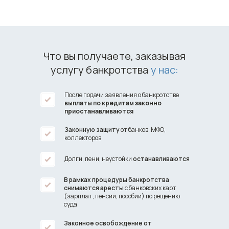
представляя ваши интересы на каждом этапе
/
Итоговый результат
Мы обеспечим успешное завершение
процедуры банкротства физ. лица
Что вы получаете, заказывая
Вы сможете начать новую финансовую жизнь
услугу банкротства
у нас:
После подачи заявления о банкротстве
выплаты по кредитам законно
приостанавливаются
Рассчитайте цену
списания долгов
Законную защиту
от банков, МФО,
коллекторов
Долги, пени, неустойки
останавливаются
В рамках процедуры банкротства
снимаются аресты
с банковских карт
(зарплат, пенсий, пособий) по рещению
суда
Законное освобождение от