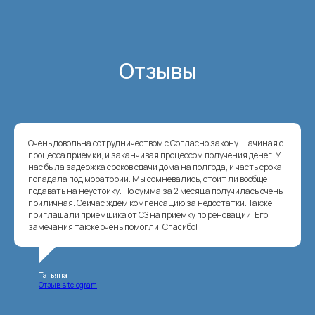
Отзывы
Очень довольна сотрудничеством с Согласно закону. Начиная с
процесса приемки, и заканчивая процессом получения денег. У
нас была задержка сроков сдачи дома на полгода, и часть срока
попадала под мораторий. Мы сомневались, стоит ли вообще
подавать на неустойку. Но сумма за 2 месяца получилась очень
приличная. Сейчас ждем компенсацию за недостатки. Также
приглашали приемщика от СЗ на приемку по реновации. Его
замечания также очень помогли. Спасибо!
Татьяна
Отзыв в telegram