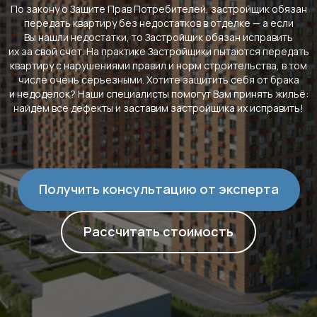
По закону о Защите Прав Потребителей, застройщик обязан
передать квартиру без недостатков в отделке — а если
Вы нашли недостатки, то Застройщик обязан исправить
их за свой счет. На практике Застройщики пытаются передать
квартиру с нарушениями правил и норм строительства, в том
числе очень серьезными. Хотите защитить себя от брака
и недоделок? Наши специалисты помогут Вам принять жильё:
найдём все дефекты и заставим застройщика их исправить!
Получить консультацию от эксперта
Рассчитать стоимость