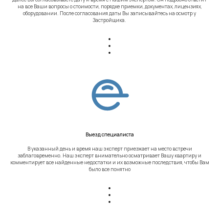
на все Ваши вопросы о стоимости, порядке приемки, документах, лицензиях,
оборудовании. После согласования даты Вы записывайтесь на осмотр у
Застройщика.
Выезд специалиста
В указанный день и время наш эксперт приезжает на место встречи
заблаговременно. Наш эксперт внимательно осматривает Вашу квартиру и
комментирует все найденные недостатки и их возможные последствия, чтобы Вам
было все понятно