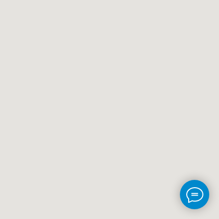
ИП ЧЕРНЫШОВ РОМАН ВЛАДИМИРОВИЧ
ОГРН 320774600154951
ИНН 772875938866
ОКПО 2001515073