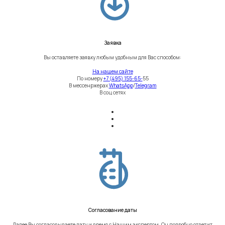
Заявка
Вы оставляете заявку любым удобным для Вас способом:
На нашем сайте
По номеру
+7 (495) 155-65-
55
В мессенржерах
WhatsApp
/
Telegram
В соц сетях
Согласование даты
Далее Вы согласовываете дату и время с Нашим экспертом. Он подробно ответит