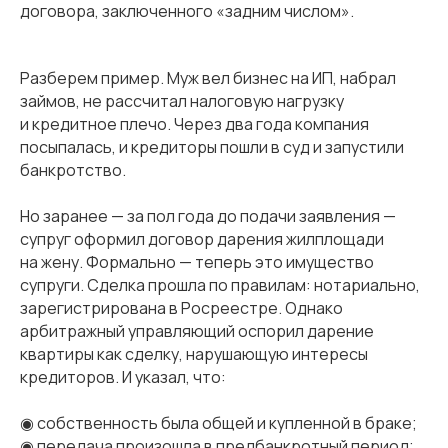
договора, заключенного «задним числом».
Разберем пример. Муж вел бизнес на ИП, набрал
займов, не рассчитал налоговую нагрузку
и кредитное плечо. Через два года компания
посыпалась, и кредиторы пошли в суд и запустили
банкротство.
Но заранее — за пол года до подачи заявления —
супруг оформил договор дарения жилплощади
на жену. Формально — теперь это имущество
супруги. Сделка прошла по правилам: нотариально,
зарегистрирована в Росреестре. Однако
арбитражный управляющий оспорил дарение
квартиры как сделку, нарушающую интересы
кредиторов. И указал, что:
◉ собственность была общей и купленной в браке;
◉ передача произошла в предбанкротный период;