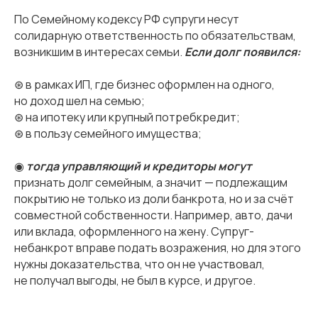
По Семейному кодексу РФ супруги несут
солидарную ответственность по обязательствам,
возникшим в интересах семьи.
Если долг появился:
⊛ в рамках ИП, где бизнес оформлен на одного,
но доход шел на семью;
⊛ на ипотеку или крупный потребкредит;
⊛ в пользу семейного имущества;
◉
тогда управляющий и кредиторы могут
признать долг семейным, а значит — подлежащим
покрытию не только из доли банкрота, но и за счёт
совместной собственности. Например, авто, дачи
или вклада, оформленного на жену. Супруг-
небанкрот вправе подать возражения, но для этого
нужны доказательства, что он не участвовал,
не получал выгоды, не был в курсе, и другое.