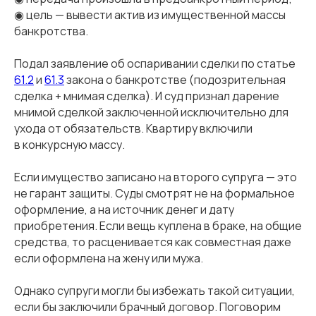
◉ цель — вывести актив из имущественной массы
банкротства.
Подал заявление об оспаривании сделки по статье
61.2
и
61.3
закона о банкротстве (подозрительная
сделка + мнимая сделка). И суд признал дарение
мнимой сделкой заключенной исключительно для
ухода от обязательств. Квартиру включили
в конкурсную массу.
Если имущество записано на второго супруга — это
не гарант защиты. Суды смотрят не на формальное
оформление, а на источник денег и дату
приобретения. Если вещь куплена в браке, на общие
средства, то расценивается как совместная даже
если оформлена на жену или мужа.
Однако супруги могли бы избежать такой ситуации,
если бы заключили брачный договор. Поговорим