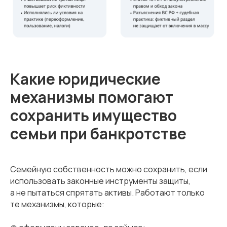
Какие юридические
механизмы помогают
сохранить имущество
семьи при банкротстве
ИП ЧЕРНЫШОВ РОМАН ВЛАДИМИРОВИЧ
ОГРН 320774600154951
ИНН 772875938866
ОКПО 2001515073
Юридический адрес организации
117463, Россия, г. Москва, ул. Голубинская, д. 25,
Семейную собственность можно сохранить, если
корп. 1, кв. 276
использовать законные инструменты защиты,
а не пытаться спрятать активы. Работают только
Адрес: г. Москва, Краснопрудная 3-5, с1, 2 этаж
те механизмы, которые:
Контакты
Телефон: +7 (495) 155-65-55