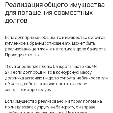
Реализация общего имущества
для погашения совместных
долгов
Если долг признан общим, то и имущество супругов,
купленное в брачных отношениях, может быть
реализовано целиком, а не только в доле банкрота.
Проходит это так:
1) суд определяет долю банкрота часто как ½;
2) и если долг общий, то в конкурсную массу
должника включают и долю супруга-небанкрота или
её часть, либо взыскивают остаток после
завершения процедуры.
Если имущество реализовано, и вторая половина
принадлежала супругу-небанкроту, он вправе
требовать компенсацию доли. Но это уже