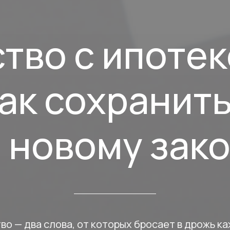
тво с ипотек
как сохранит
 новому зак
во — два слова, от которых бросает в дрожь к