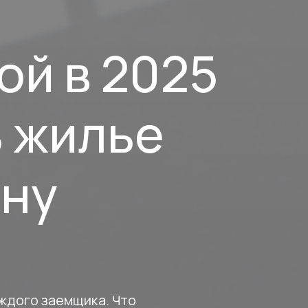
ой в 2025
ь жилье
ону
аждого заемщика. Что