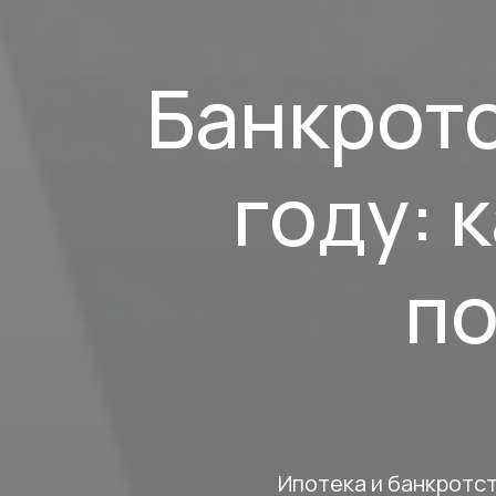
Банкротс
году: 
по
Ипотека и банкротст